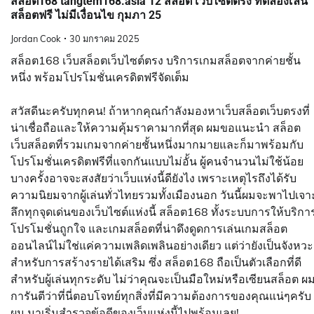
สล็อต168 tangtem168.asia 12 สล็อต เว็บไซต์ตรง ทดลองเล่น
สล็อตฟรี ไม่มีเงื่อนไข กุมภา 25
Jordan Cook
30 มกราคม 2025
สล็อต168 เว็บสล็อตเว็บไซต์ตรง บริการเกมสล็อตจากค่ายชั้น
หนึ่ง พร้อมโปรโมชั่นเครดิตฟรีจัดเต็ม
สวัสดีนะครับทุกคน! ถ้าหากคุณกำลังมองหาเว็บสล็อตเว็บตรงที่
น่าเชื่อถือและให้ความคุ้มราคามากที่สุด ผมขอแนะนำ สล็อต
เว็บสล็อตที่รวมเกมจากค่ายชั้นหนึ่งมากมายและก็มาพร้อมกับ
โปรโมชั่นเครดิตฟรีที่แจกกันแบบไม่อั้น ผู้คนจำนวนไม่ใช้น้อย
บางครั้งอาจจะสงสัยว่าเว็บแห่งนี้ดียังไง เพราะเหตุไรถึงได้รับ
ความนิยมจากผู้เล่นทั่วไทยรวมทั้งเมืองนอก วันนี้ผมจะพาไปเจา
ลึกทุกจุดเด่นของเว็บไซต์แห่งนี้ สล็อต168 ทั้งระบบการให้บริกา
โปรโมชั่นถูกใจ และเกมสล็อตที่น่าดึงดูดการเล่นเกมสล็อต
ออนไลน์ไม่ใช่แค่ความเพลิดเพลินอย่างเดียว แต่ว่ายังเป็นจังหวะ
สำหรับการสร้างรายได้เสริม ซึ่ง สล็อต168 ถือเป็นตัวเลือกที่ดี
สำหรับผู้เล่นทุกระดับ ไม่ว่าคุณจะเป็นมือใหม่หรือเซียนสล็อต ผ
การันตีว่าที่นี่ตอบโจทย์ทุกสิ่งที่มีความต้องการของคุณแน่ๆครับ
ผม มาเริ่มสำรวจข้อดีของเว็บแห่งนี้ไปพร้อมเลย!