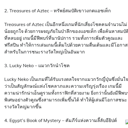
2. Treasures of Aztec – ทรัพย์สมบัติเขาวงกตแอซเท็ก
Treasures of Aztec เป็นอีกหนึ่งเกมที่นักเสี่ยงโชคคนจำนวนไม่
น้อยถูกใจ ด้วยการผจญภัยในป่าลึกของแอซเท็ก เพื่อค้นหาสมบัต
ที่หลบอยู่ เกมนี้มีฟีพบร์ที่นานัปการ รวมทั้งการเพิ่มตัวคูณและ
ฟรีสปิน ทำให้การเล่นเกมนี้เต็มไปด้วยความตื่นเต้นและมีโอกาส
สำหรับในการชนะรางวัลใหญ่เป็นอันมาก
3. Lucky Neko – แมวกวักนำโชค
Lucky Neko เป็นเกมที่ได้รับแรงดลใจจากแมวกวักญี่ปุ่นซึ่งมั่นใจ
ว่าเป็นสัญลักษณ์แห่งโชคลาภและความเจริญรุ่งเรือง เกมนี้มี
ความน่ารักน่าเอ็นดูรวมทั้งกราฟิกที่สวยงาม ยิ่งกว่านั้นยังมีฟีพบร
พิเศษอย่างตัวคูณซึ่งสามารถเพิ่มขึ้นได้ ทำให้ผู้เล่นมีโอกาสชนะ
รางวัลใหญ่มากขึ้น
4. Egypt’s Book of Mystery – คัมภีร์แห่งความลี้ลับอียิปต์