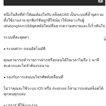
หนึ่งในสิ่งที่ทำให้ผมต้องใจกับ สล็อต168 เป็นระบบที่ล้ำยุครวม
ทั้งใช้งานง่าย ทุกฟังก์ชันถูกดีไซน์มาให้เหมาะกับผู้
เล่นtangtem168ยุคสมัยใหม่ที่อยากความสบายและก็เร็วทันใจ
ระบบที่สะดุดตา
• ระบบฝาก-ถอนอัตโนมัติ
คุณสามารถทำรายการฝากหรือถอนได้ในเวลาไม่ถึง 1 นาที
สะดวกและไม่จำต้องรอนาน
• รองรับการเล่นบนโทรศัพท์เคลื่อนที่
ไม่ว่าคุณจะใช้ระบบ iOS หรือ Android ก็สามารถเล่นสล็อตได้
ทุกหนทุกแห่ง
• UI/UX ที่ใช้งานง่าย