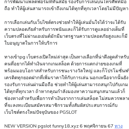
การพัฒนาแพลตฟอร์มที่ทันสมัย รองรับการเล่นบนโทรศัพท์มือ
ถือ ทำให้ผู้เล่นสามารถเข้าถึงเกมได้ทุกที่ทุกเวลาโดยไม่มีปัญหา
การเลือกเล่นกับเว็บไซต์ตรงช่วยทำให้ผู้เล่นมั่นใจได้ว่าจะได้รับ
ความปลอดภัยสำหรับการพนันและก็ได้รับการดูแลอย่างเต็มที่
เว็บตรงที่ไม่ผ่านเอเย่นต์มักมีมาตรฐานความปลอดภัยสูงและก็มี
ใบอนุญาตในการให้บริการ
ทางเข้าpg เว็บตรงเปิดใหม่ล่าสุด เป็นทางเลือกที่น่าดึงดูดสำหรับ
คนที่อยากได้ทำเงินจากเกมสล็อต ด้วยการแตกง่ายของเกมที่
พร้อมมอบโอกาสสำหรับการชนะรางวัลใหญ่ และก็โปรโมชั่นฟร
เครดิตทุกยอดฝากที่เพิ่มราคาให้กับการเล่น นอกเหนือจากนั้นยัง
รองรับการเล่นผ่านมือถือ ช่วยทำให้ผู้เล่นสามารถสนุกไปกับเกม
ได้ทุกที่ทุกเวลา ถ้าหากคุณกำลังมองหาความสนุกสนานแล้วก็
ช่องทางสำหรับเพื่อการทำเงินจากการเล่นสล็อต ไม่สมควรพลา
ที่จะลงทะเบียนสมัครสมาชิกรวมทั้งสัมผัสประสบการณ์กับ
เว็บไซต์ตรงใหม่ปัจจุบันของ PGSLOT
NEW VERSION pgslot funny18.xyz 6 พฤศจิกายน 67
ทาง