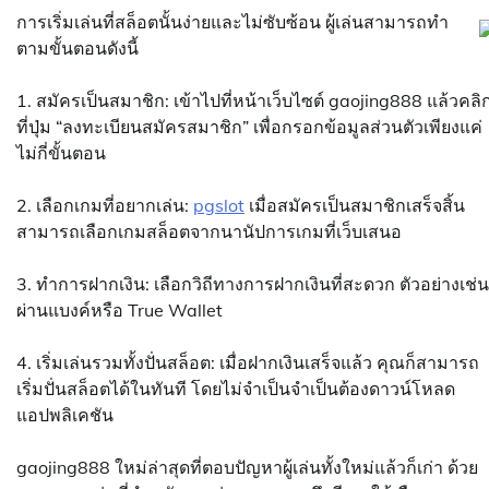
การเริ่มเล่นที่สล็อตนั้นง่ายและไม่ซับซ้อน ผู้เล่นสามารถทำ
ตามขั้นตอนดังนี้
1. สมัครเป็นสมาชิก: เข้าไปที่หน้าเว็บไซต์ gaojing888 แล้วคลิ
ที่ปุ่ม “ลงทะเบียนสมัครสมาชิก” เพื่อกรอกข้อมูลส่วนตัวเพียงแค่
ไม่กี่ขั้นตอน
2. เลือกเกมที่อยากเล่น:
pgslot
เมื่อสมัครเป็นสมาชิกเสร็จสิ้น
สามารถเลือกเกมสล็อตจากนานัปการเกมที่เว็บเสนอ
3. ทำการฝากเงิน: เลือกวิถีทางการฝากเงินที่สะดวก ตัวอย่างเช่น
ผ่านแบงค์หรือ True Wallet
4. เริ่มเล่นรวมทั้งปั่นสล็อต: เมื่อฝากเงินเสร็จแล้ว คุณก็สามารถ
เริ่มปั่นสล็อตได้ในทันที โดยไม่จำเป็นจำเป็นต้องดาวน์โหลด
แอปพลิเคชัน
gaojing888 ใหม่ล่าสุดที่ตอบปัญหาผู้เล่นทั้งใหม่แล้วก็เก่า ด้วย