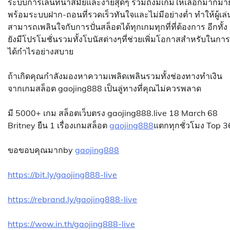
ระบบการเล่นที่นำสมัยและง่ายสุดๆ รวมถึงมีเกมให้เลือกมากมา
พร้อมระบบฝาก-ถอนที่รวดเร็วทันใจและไม่มีอย่างต่ำ ทำให้ผู้เล่
สามารถเพลินใจกับการปั่นสล็อตได้ทุกเกมทุกที่ที่ต้องการ อีกทั้ง
ยังมีโปรโมชั่นรวมทั้งโบนัสต่างๆที่ช่วยเพิ่มโอกาสสำหรับในการ
ได้กำไรอย่างสบาย
ถ้าเกิดคุณกำลังมองหาความเพลิดเพลินรวมทั้งช่องทางทำเงิน
จากเกมสล็อต gaojing888 เป็นลู่ทางที่คุณไม่ควรพลาด
มี 5000+ เกม สล็อตเว็บตรง gaojing888.live 18 March 68
Britney ยืน 1 เรื่องเกมสล็อต
gaojing888
แตกทุกชั่วโมง Top 3
ขอขอบคุณมากby
gaojing888
https://bit.ly/gaojing888-live
https://rebrand.ly/gaojing888-live
https://wow.in.th/gaojing888-live