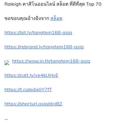
Raleigh คาสิโนออนไลน์ สล็อต ที่ดีที่สุด Top 70
ขอขอบคุณอ้างอิงจาก
สล็อต
https://bit.ly/tangtem168-asia
https://rebrand.ly/tangtem168-asia
https://wow.in.th/tangtem168-asia
https://cutt.ly/ve4kUHvE
https://t.co/pdixljY7fT
https://shorturl.asia/doJBZ
…