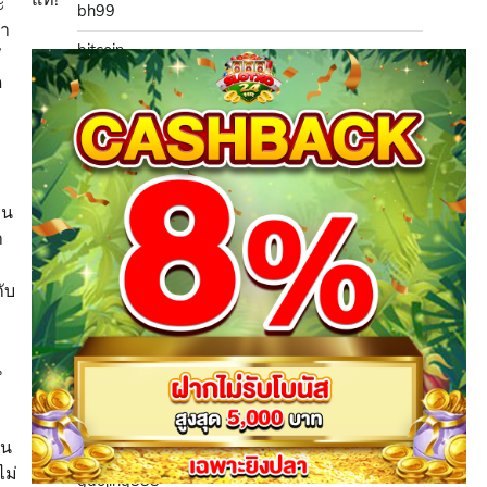
ะ
bh99
ษา
bitcoin
่
ด
bkkwin
bng55
bonus888
brazil999 slot
ิน
า
brazil999 slot
Casino
ับ
debet
ff123th
น
fullslotpg
funny18
อน
ม่
gaojing888