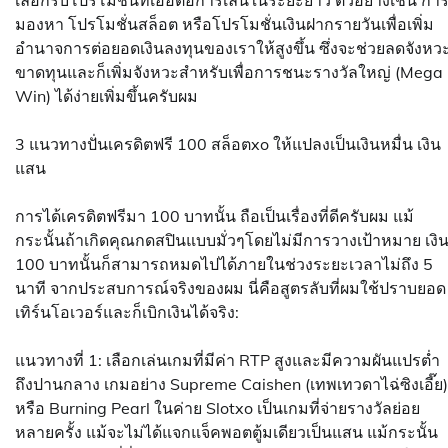
เลือกรับโปรโมชั่นที่เอื้อต่อการเล่นในระยะยาว ตัวอย่างเช่น กา
มองหา โปรโมชั่นสล็อต หรือโปรโมชั่นเงินฝากรายวันเพื่อเพิ่ม
อำนาจการต่อยอดเงินลงทุนของเราให้สูงขึ้น ซึ่งจะช่วยลดจังหว
ขาดทุนและก็เพิ่มจังหวะสำหรับเพื่อการชนะรางวัลใหญ่ (Mega
Win) ได้ง่ายเพิ่มขึ้นครับผม
3 แนวทางปั่นเครดิตฟรี 100 สล็อตxo ให้แปลงเป็นเงินหมื่น เงิน
แสน
การได้เครดิตฟรีมา 100 บาทนั้น ถือเป็นเรื่องที่ดีครับผม แม้
กระนั้นถ้าเกิดคุณกดสปินแบบมั่วๆโดยไม่มีการวางเป้าหมาย เงิ
100 บาทนั้นก็สามารถหมดไปได้ภายในช่วงระยะเวลาไม่ถึง 5
นาที จากประสบการณ์จริงของผม นี่คือสูตรลับที่ผมใช้ปราบยอด
เทิร์นโอเวอร์และก็เบิกเงินได้จริง:
แนวทางที่ 1: เลือกเล่นเกมที่มีค่า RTP สูงและมีความผันแปรต่ำ
ถึงปานกลาง เกมอย่าง Supreme Caishen (เทพเทวดาไฉ่ซิงเอี๊ย)
หรือ Burning Pearl ในค่าย Slotxo เป็นเกมที่จ่ายรางวัลย่อย
หลายครั้ง แม้จะไม่ได้แจกแจ็คพอตตู้มเดียวเป็นแสน แม้กระนั้น