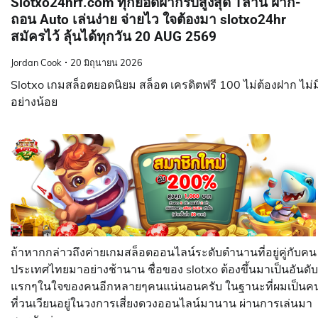
Slotxo24hrf.com ทุกยอดฝากรับสูงสุด 1ล้าน ฝาก-
ถอน Auto เล่นง่าย จ่ายไว ใจต้องมา slotxo24hr
สมัครไว้ ลุ้นได้ทุกวัน 20 AUG 2569
Jordan Cook
20 มิถุนายน 2026
Slotxo เกมสล็อตยอดนิยม สล็อต เครดิตฟรี 100 ไม่ต้องฝาก ไม่ม
อย่างน้อย
ถ้าหากกล่าวถึงค่ายเกมสล็อตออนไลน์ระดับตำนานที่อยู่คู่กับคน
ประเทศไทยมาอย่างช้านาน ชื่อของ slotxo ต้องขึ้นมาเป็นอันดับ
แรกๆในใจของคนอีกหลายๆคนแน่นอนครับ ในฐานะที่ผมเป็นค
ที่วนเวียนอยู่ในวงการเสี่ยงดวงออนไลน์มานาน ผ่านการเล่นมา