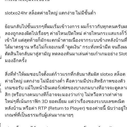
slotxo24hr สล็อตค่ายใหญ่ แตกง่าย ไม่มีขั้นต่ำ
ย้อนกลับไปขั้นแรกๆที่ผมเริ่มเข้าวงการ ผมก็ราวกับทุกคนครับผ
ลองถูกลองผิดไปเรื่อยๆ ค่ายไหนเปิดใหม่ ค่ายไหนกระแสแรงก็วิ่
ง
เข้าใส่ แต่สุดท้ายก็มักจะตกม้าตายเนื่องจากระบบข้างหลังบ้านที่
ได้มาตรฐาน หรือไม่ก็เจอเกมที่ “ดูดเงิน” กระทั่งหน้ามืด จนถึงผ
ตัดสินใจกลับมาสู่สามัญ ทดลองหันมาเล่นค่ายเก๋าเกมอย่าง Slo
่
มองอีกครั้ง
สิ่งที่ทำให้ผมชอบใจตั้งแต่ก้าวแรกที่กลับมาสัมผัส slotxo สล็อต
ค่ายใหญ่ แตกง่าย ไม่มีอย่างต่ำ คือความมีประสิทธิภาพของตัว
ร
เกมขอรับ แม้ใบหน้าอินเตอร์เฟสของบางเกมบางทีอาจจะดูคลา
็
สิก (หรือบางคนบางทีก็อาจจะมองว่าเก่า) ไม่หวือหวาเท่าค่าย
ใหม่ๆที่เน้นกราฟิก 3D ยอดเยี่ยม แต่ว่าเรื่องของระบบเลขคณิต
หลังบ้าน หรือค่า RTP (Return to Player) ของค่ายนี้ นับว่าอยู่ใ
เกณฑ์ที่เป็นธรรมกับผู้เล่นมากมายๆ
ี