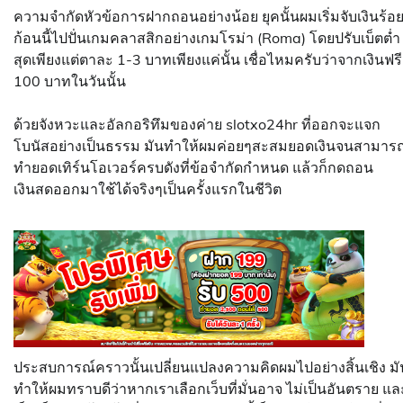
ความจำกัดหัวข้อการฝากถอนอย่างน้อย ยุคนั้นผมเริ่มจับเงินร้อ
ก้อนนี้ไปปั่นเกมคลาสสิกอย่างเกมโรม่า (Roma) โดยปรับเบ็ตต่ำ
สุดเพียงแต่ตาละ 1-3 บาทเพียงแค่นั้น เชื่อไหมครับว่าจากเงินฟรี
100 บาทในวันนั้น
ด้วยจังหวะและอัลกอริทึมของค่าย slotxo24hr ที่ออกจะแจก
โบนัสอย่างเป็นธรรม มันทำให้ผมค่อยๆสะสมยอดเงินจนสามาร
ทำยอดเทิร์นโอเวอร์ครบดังที่ข้อจำกัดกำหนด แล้วก็กดถอน
เงินสดออกมาใช้ได้จริงๆเป็นครั้งแรกในชีวิต
ประสบการณ์คราวนั้นเปลี่ยนแปลงความคิดผมไปอย่างสิ้นเชิง มั
ทำให้ผมทราบดีว่าหากเราเลือกเว็บที่มั่นอาจ ไม่เป็นอันตราย แล