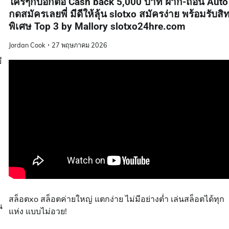
ใครๆก็บอกต่อ Cash back 5,000 บาท ฝาก-ถอน Auto
กดสมัครเลยพี่ มีดีให้ลุ้น slotxo สมัครง่าย พร้อมรับสิท
พิเศษ Top 3 by Mallory slotxo24hre.com
Jordan Cook
27 พฤษภาคม 2026
ี
สล็อตxo สล็อตค่ายใหญ่ แตกง่าย ไม่มีอย่างต่ำ เล่นสล็อตได้ทุก
น
แห่ง แบบไม่อวย!