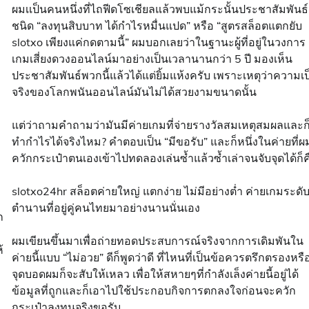
ผมเเป็นคนหนึ่งที่ไถฟีดโซเชียลแล้วพบแม้กระนั้นประชาสัมพันธ์
ชนิด “ลงทุนสิบบาท ได้กำไรหมื่นแปด” หรือ “สูตรสล็อตแตกยับ
slotxo เพียงแค่กดตามนี้” ผมบอกเลยว่าในฐานะผู้ที่อยู่ในวงการ
เกมเสี่ยงดวงออนไลน์มาอย่างเป็นเวลานานกว่า 5 ปี มองเห็น
ประชาสัมพันธ์พวกนี้แล้วได้แต่ยิ้มแห้งครับ เพราะเหตุว่าความเป
จริงของโลกพนันออนไลน์มันไม่ได้สวยงามขนาดนั้น
แต่ว่าถามคำถามว่ามันมีค่ายเกมที่จ่ายรางวัลสมเหตุสมผลและก
ทำกำไรได้จริงไหม? คำตอบเป็น “มีขอรับ” และก็หนึ่งในค่ายที่ผ
ควักกระเป๋าตนเองเข้าไปทดลองเล่นซ้ำแล้วซ้ำเล่าจนจับจุดได้ก็ค
slotxo24hr สล็อตค่ายใหญ่ แตกง่าย ไม่มีอย่างต่ำ ค่ายเกมระดั
ตำนานที่อยู่คู่คนไทยมาอย่างนานนั่นเอง
ก
ผมเขียนขึ้นมาเพื่อถ่ายทอดประสบการณ์จริงจากการเดิมพันใน
้
ค่ายนี้แบบ “ไม่อวย” ดีก็พูดว่าดี ที่ไหนที่เป็นข้อควรตรึกตรองหรื
จุดบอดผมก็จะสับให้เหลว เพื่อให้สหายๆที่กำลังเล็งค่ายนี้อยู่ได้
ข้อมูลที่ถูกและก็เอาไปใช้ประกอบกิจการตกลงใจก่อนจะควัก
กระเป๋าลงทุนจริงขอรับ