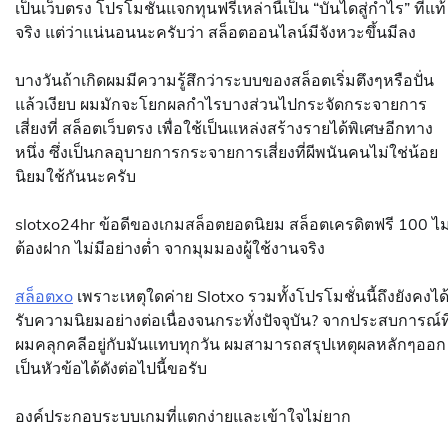
เป็นเว็บตรง โปรโมชั่นแจกทุนฟรีเหล่านี้เป็น “บันไดสู่กำไร” ที่แท้
จริง แต่ว่าแน่นอนนะครับว่า สล็อตออนไลน์มีจังหวะขึ้นมีลง
บางวันถ้าเกิดผมมีความรู้สึกว่าระบบของสล็อตเริ่มตึงๆหรือปั่น
แล้วเงียบ ผมมักจะโยกผลกำไรบางส่วนไปกระจัดกระจายการ
เสี่ยงที่ สล็อตเว็บตรง เพื่อใช้เป็นแหล่งสร้างรายได้พิเศษอีกทาง
หนึ่ง ซึ่งเป็นกลอุบายการกระจายการเสี่ยงที่ผีพนันคนไม่ใช่น้อย
นิยมใช้กันนะครับ
slotxo24hr ข้อดีของเกมสล็อตยอดนิยม สล็อตเครดิตฟรี 100 ไม
ต้องฝาก ไม่มีอย่างต่ำ จากมุมมองผู้ใช้งานจริง
สล็อตxo
เพราะเหตุใดค่าย Slotxo รวมทั้งโปรโมชั่นนี้ถึงยังคงได
รับความนิยมอย่างต่อเนื่องจนกระทั่งปัจจุบัน? จากประสบการณ์ที
ผมคลุกคลีอยู่กับมันแทบทุกวัน ผมสามารถสรุปเหตุผลหลักๆออก
เป็นหัวข้อได้ดังต่อไปนี้ขอรับ
องค์ประกอบระบบเกมที่แตกง่ายและเข้าใจไม่ยาก